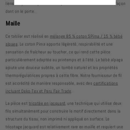
liens souples et ajustables lui permettent d'évoluer selon la façon
dont on le porte.
Maille
Ce tablier est réalisé en
mélange 85 % coton SPima / 15 % bébé
alpaga
. Le coton Pima apporte légèreté, respirabilité et une
sensation de fraîcheur au toucher, ce qui rend cette pièce
particulièrement adaptée au printemps et à l'été. Le bébé alpaga
ajoute une douceur subtile, un tombé naturel et les propriétés
thermorégulatrices propres à cette fibre. Notre fournisseur de fil
est accrédité de manière responsable, avec des
certifications
incluant Oeko-Tex et Peru Fair Trade
.
La pièce est
tricotée en jacquard
, une technique qui utilise deux
fils simultanément pour construire le motif directement dans la
structure du tissu, non imprimé ni appliqué en surface. Le
tricotage jacquard est relativement rare en maille et requiert une